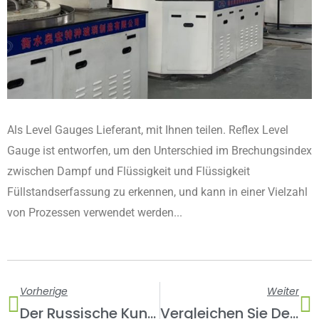
Als Level Gauges Lieferant, mit Ihnen teilen. Reflex Level
Gauge ist entworfen, um den Unterschied im Brechungsindex
zwischen Dampf und Flüssigkeit und Flüssigkeit
Füllstandserfassung zu erkennen, und kann in einer Vielzahl
von Prozessen verwendet werden...
Prev
We
Vorherige
Weiter
Der Russische Kunde Andrey Besuchte Unser Werk
Vergleichen Sie Den Unterschied In Der Anwendung Zwischen Reflex-Schauglas Und Transparentem Schauglas