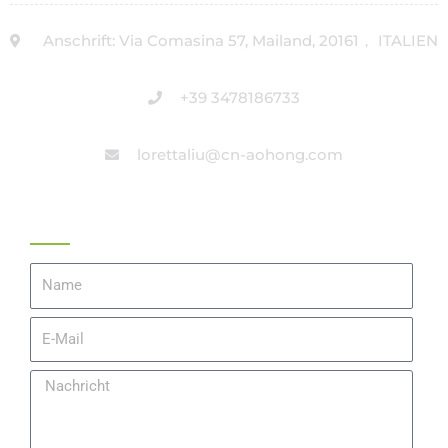
Anschrift: Via Comasina 57, Mailand, 20161， ITALIEN
+39 3478186733
lorettaliu@cn-aohong.com
Angebot Einholen
Name
E-
Mail
Nachricht