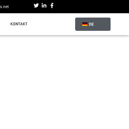
s.net
en
KONTAKT
DE