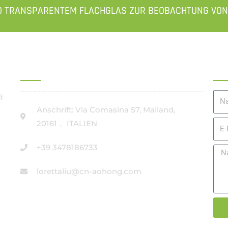
D TRANSPARENTEM FLACHGLAS ZUR BEOBACHTUNG VON
BÜROADRESSE IN ITALIEN
An
#
Na
Anschrift: Via Comasina 57, Mailand,
20161， ITALIEN
E-
Mai
+39 3478186733
Nac
lorettaliu@cn-aohong.com