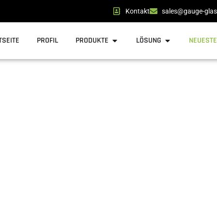
Kontakt
sales@gauge-glas
Products öffnen
Solution öffn
TSEITE
PROFIL
PRODUKTE
LÖSUNG
NEUESTE
NEUESTE NACHRICHTEN