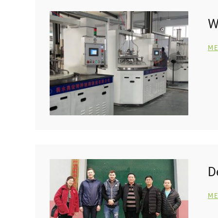
W
ME
D
ME