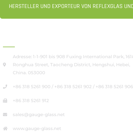
HERSTELLER UND EXPORTEUR VON REFLEXGLAS UN
HAUPTVERWALTUNG
Adresse: 1-1-901 bis 908 Fuxing International Park, 161
Ronghua Street, Taocheng District, Hengshui, Hebei,
China. 053000
+86 318 5261 900 / +86 318 5261 902 / +86 318 5261 906
+86 318 5261 912
sales@gauge-glass.net
www.gauge-glass.net