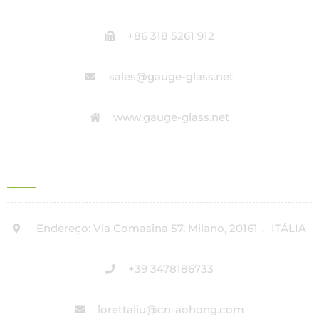
+86 318 5261 912
sales@gauge-glass.net
www.gauge-glass.net
ENDEREÇO DO ESCRITÓRIO EM ITÁLIA
Endereço: Via Comasina 57, Milano, 20161， ITÁLIA
+39 3478186733
lorettaliu@cn-aohong.com