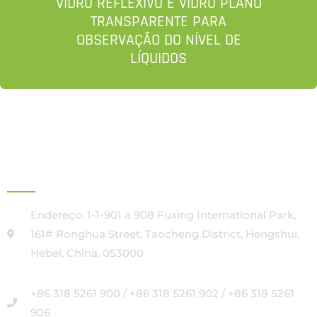
VIDRO REFLEXIVO E VIDRO PLANO
TRANSPARENTE PARA
OBSERVAÇÃO DO NÍVEL DE
LÍQUIDOS
SEDE SOCIAL
Endereço: 1-1-901 a 908 Fuxing International Park,
161# Ronghua Street, Taocheng District, Hengshui,
Hebei, China. 053000
+86 318 5261 900 / +86 318 5261 902 / +86 318 5261
906