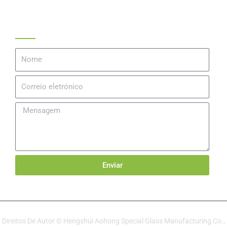
Obter Um Orçamento
Nome
Correio
eletrónico
Mensagem
Enviar
Direitos De Autor © Hengshui Aohong Special Glass Manufacturing Co.,