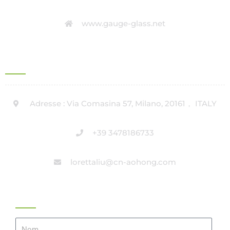
www.gauge-glass.net
ADRESSE DU BUREAU EN ITALIE
Adresse : Via Comasina 57, Milano, 20161， ITALY
+39 3478186733
lorettaliu@cn-aohong.com
Obtenir Un Devis
Nom