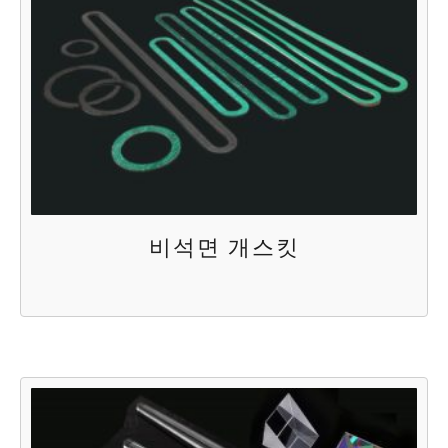
비석면 개스킷