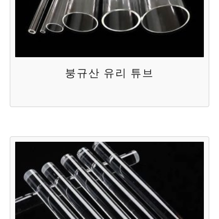
붕규산 유리 튜브