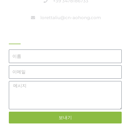
+39 3478186733
lorettaliu@cn-aohong.com
견적 받기
이
름
이
메
메
일
시
지
보내기