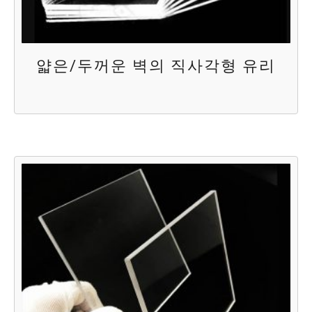
얇은/두꺼운 벽의 직사각형 유리