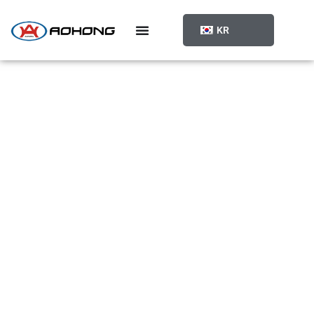
콘
텐
KR
츠
로
건
너
뛰
기
제품