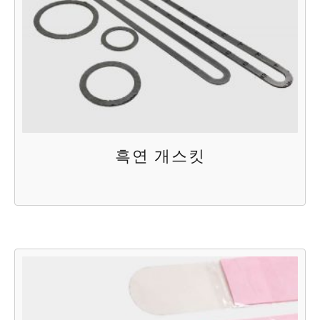
흑연 개스킷