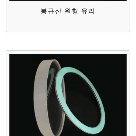
붕규산 원형 유리