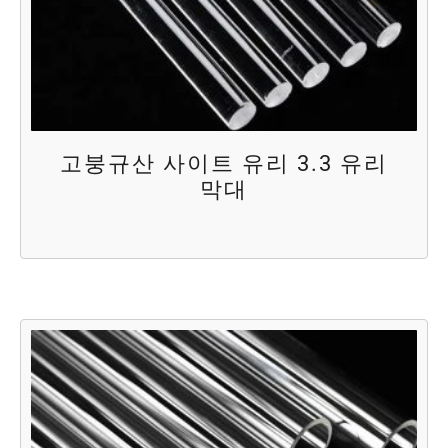
고붕규산 사이트 유리 3.3 유리
막대