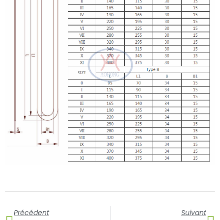
Prévenir
Su
Précédent
Suivant