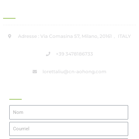
ADRESSE DU BUREAU EN ITALIE
Adresse : Via Comasina 57, Milano, 20161， ITALY
+39 3478186733
lorettaliu@cn-aohong.com
Obtenir Un Devis
Nom
Courriel